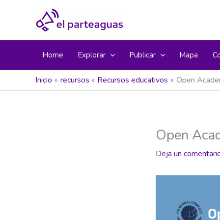
Ir
al
contenido
Home
Explorar
Publicar
Mapa
C
Inicio
recursos
Recursos educativos
Open Acade
Open Aca
Deja un comentari