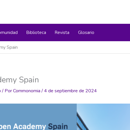
omunidad
Biblioteca
Revista
Glosario
my Spain
demy Spain
o
/ Por
Commonomia
/
4 de septiembre de 2024