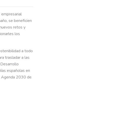
d empresarial
año, se beneficien
 nuevos retos y
ionarles los
tenibilidad a todo
a trasladar a las
 Desarrollo
ñías españolas en
a la Agenda 2030 de