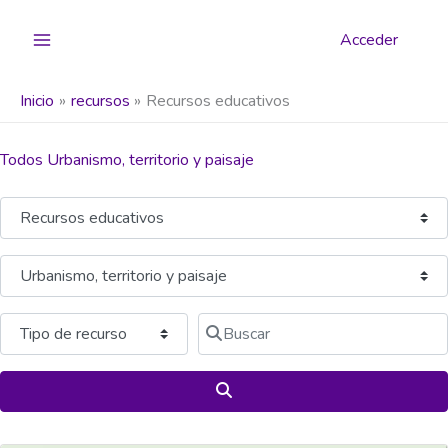
Ir
al
Acceder
contenido
Inicio
recursos
Recursos educativos
Todos Urbanismo, territorio y paisaje
Seleccionar el formulario de búsqueda
Categoría
Buscar
Buscar