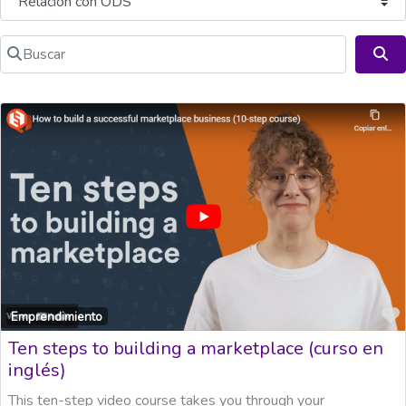
Buscar
Bu
Emprendimiento
Ten steps to building a marketplace (curso en
inglés)
This ten-step video course takes you through your