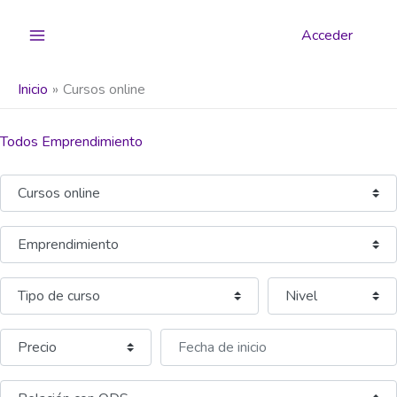
Ir
al
Acceder
contenido
Inicio
Cursos online
Todos Emprendimiento
Seleccionar el formulario de búsqueda
Categoría
Fecha de inicio