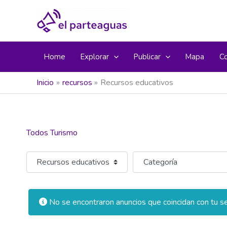
Ir
al
contenido
Home
Explorar
Publicar
Mapa
C
Inicio
recursos
Recursos educativos
Todos Turismo
Seleccionar el formulario de búsqueda
Categoría
No se encontraron anuncios que coincidan con tu se