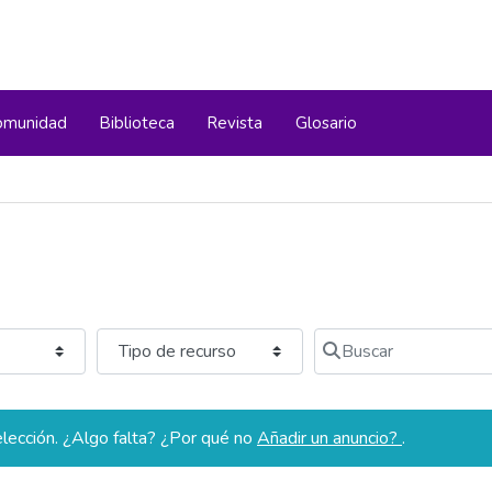
omunidad
Biblioteca
Revista
Glosario
Buscar
lección. ¿Algo falta? ¿Por qué no
Añadir un anuncio?
.