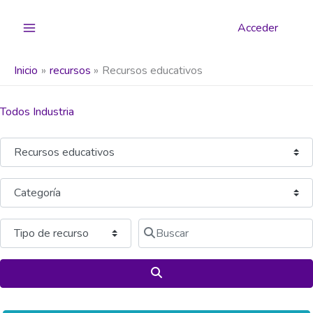
Ir
al
Acceder
contenido
Inicio
recursos
Recursos educativos
Todos Industria
Seleccionar el formulario de búsqueda
Categoría
Buscar
Buscar