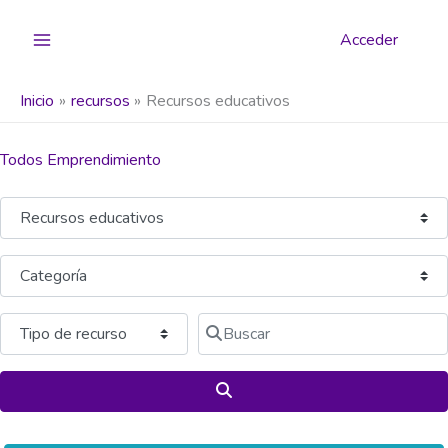
Ir
al
Acceder
contenido
Inicio
recursos
Recursos educativos
Todos Emprendimiento
Seleccionar el formulario de búsqueda
Categoría
Buscar
Buscar