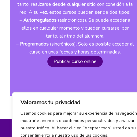
tanto, realizarse desde cualquier sitio con conexión a la
red. A su vez, estos cursos pueden ser de dos tipos:
–
Autorregulados
(asincrónicos). Se puede acceder a
ellos en cualquier momento y pueden cursarse, por
tanto, al ritmo del alumno/a.
–
Programados
(sincrónicos). Solo es posible acceder al
curso en unas fechas y horas determinadas.
Publicar curso online
Valoramos tu privacidad
Usamos cookies para mejorar su experiencia de navegación
mostrarle anuncios o contenidos personalizados y analizar
nuestro tráfico. Al hacer clic en “Aceptar todo” usted da su
consentimiento a nuestro uso de las cookies.
Política de privacidad y cookies