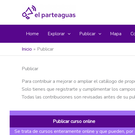
Ir
al
contenido
Home
Explorar
Publicar
Mapa
C
Inicio
Publicar
Publicar
Para contribuir a mejorar o ampliar el catálogo de pro
Solo tienes que registrarte y cumplimentar los campos
Todas las contribuciones son revisadas antes de su pu
Publicar curso online
Se trata de cursos enteramente online y que pueden, por