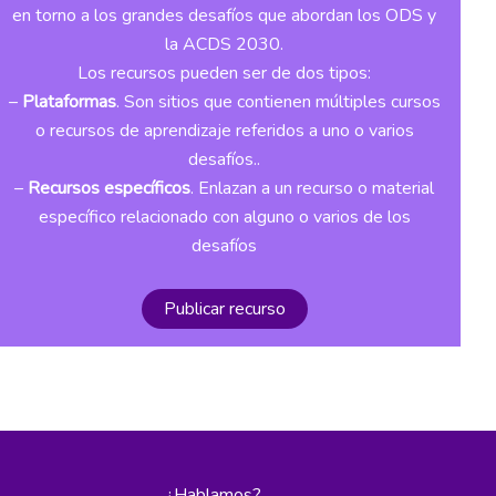
en torno a los grandes desafíos que abordan los ODS y
la ACDS 2030.
Los recursos pueden ser de dos tipos:
–
Plataformas
. Son sitios que contienen múltiples cursos
o recursos de aprendizaje referidos a uno o varios
desafíos..
–
Recursos específicos
. Enlazan a un recurso o material
específico relacionado con alguno o varios de los
desafíos
Publicar recurso
¿Hablamos?