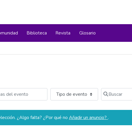
omunidad
Biblioteca
Revista
Glosario
del evento
Buscar
lección. ¿Algo falta? ¿Por qué no
Añadir un anuncio?
.