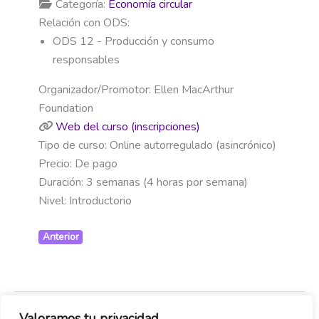
Categoría:
Economía circular
Relación con ODS:
ODS 12 - Producción y consumo
responsables
Organizador/Promotor:
Ellen MacArthur
Foundation
Web del curso (inscripciones)
Tipo de curso:
Online autorregulado (asincrónico)
Precio:
De pago
Duración:
3 semanas (4 horas por semana)
Nivel:
Introductorio
Anterior
Valoramos tu privacidad